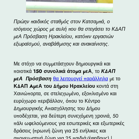
Πρώην παιδικός σταθμός στον Κατσαμπά, ο
ισόγειος χώρος με αυλή που θα στεγάσει το ΚΔΑΠ
μεΑ Πρόσβαση Ηρακλείου, κατόπιν εργασιών
εξωραϊσμού, αναβάθμισης και ανακαίνισης
.
Με στόχο να συμμετάσχουν δημιουργικά και
ποιοτικά
150 συνολικά άτομα μεΑ
, το
ΚΔΑΠ
μεΑ Πρόσβαση
θα λειτουργεί παράλληλα
με το
ΚΔΑΠ AμεΑ του Δήμου Ηρακλείου
κοντά στη
Χανιώπορτα, σε στελεχωμένο, εξοπλισμένο και
ευρύχωρο περιβάλλον, όπου το Κέντρο
Δημιουργικής Απασχόλησης του Δήμου
υποδέχεται, για δεύτερη συνεχόμενη χρονιά, 50
πάλι ωφελούμενους για εσωτερικές και εξωτερικές
δράσεις (πρωινή ζώνη για 25 ενήλικες και
απογευματινή ζώνη για 25 παιδιά/έφηβους) |