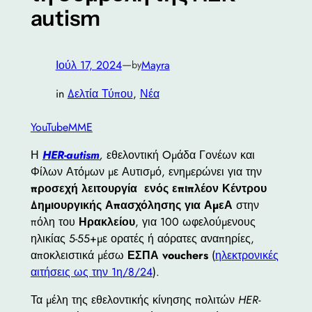
autism
—
Ιούλ 17, 2024
Mayra
by
in
Δελτία Τύπου
, 
Νέα
YouTube
MME
Η
HER
-autism
,
εθελοντική Oμάδα Γονέων και
Φίλων Ατόμων με Αυτισμό, ενημερώνει για την
προσεχή λειτουργία ενός επιπλέον Κέντρου
Δημιουργικής Απασχόλησης για ΑμεΑ
στην
πόλη του
Ηρακλείου
, για 100 ωφελούμενους
ηλικίας 5-55+με ορατές ή αόρατες αναπηρίες,
αποκλειστικά μέσω
ΕΣΠΑ
vouchers
(
ηλεκτρονικές
αιτήσεις ως την 1η/8/24
).
Τα μέλη της εθελοντικής κίνησης πολιτών
HER
-