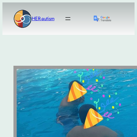
Μετάβαση
στο
HER-autism
περιεχόμενο