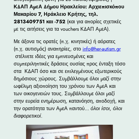
ΚΔΑΠ ΑμεΑ Δήμου Ηρακλείου: Αρχιεπισκόπου
Μακαρίου 7, Ηράκλειο Κρήτης, τηλ.
2813409751 και -752
(και για απορίες σχετικές
με τις αιτήσεις για τα vouchers ΚΔΑΠ ΑμεΑ).
Με άξονα τις ορατές (π.χ. κινητικές) ή αόρατες
(π.χ. αυτισμός) αναπηρίες, στο
info@her-autism.gr
στέλνετε ιδέες για εμπνευσμένες και
συμπεριληπτικές δράσεις ουσίας προς ένταξη τόσο
στα ΚΔΑΠ όσο και σε επιλεγμένους εξωτερικούς
δημόσιους χώρους. Συμβάλλουμε όλοι μαζί στην
ωφέλιμη αξιοποίηση του χρόνου των ΑμεΑ και
των οικογενειών τους. Συμβάλλουμε όλοι μαζί
στην ευρεία ενημέρωση, κατανόηση, αποδοχή, και
την ορατότητα των ΑμεΑ παντού…
όλοι ίσοι, όλοι
διαφορετικοί
.