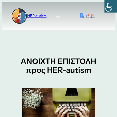
Μετάβαση
στο
HER-autism
περιεχόμενο
ΑΝΟΙΧΤΗ ΕΠΙΣΤΟΛΗ
προς HER-autism