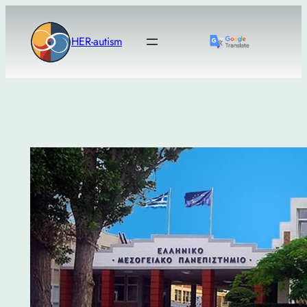
Μετάβαση
στο
HER-autism
περιεχόμενο