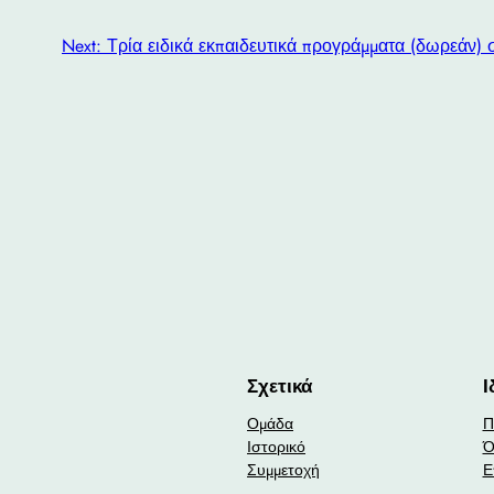
Next:
Τρία ειδικά εκπαιδευτικά προγράμματα (δωρεάν) 
Σχετικά
Ι
Ομάδα
Π
Ιστορικό
Ό
Συμμετοχή
Ε