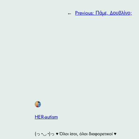
←
Previous:
Πάμε, Δουβλίνο;
HER-autism
(っ◔◡◔)っ ♥ Όλοι ίσοι, όλοι διαφορετικοί ♥