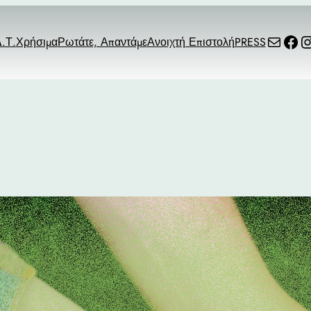
send email
facebook link
I
.Τ.
Χρήσιμα
Ρωτάτε, Απαντάμε
Ανοιχτή Επιστολή
PRESS