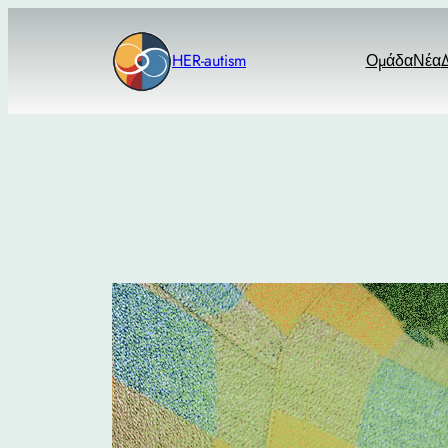
Μετάβαση
στο
HER-autism
Ομάδα
Νέα
Δ
περιεχόμενο