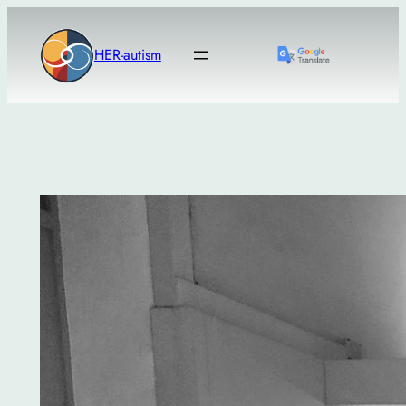
Μετάβαση
στο
HER-autism
περιεχόμενο