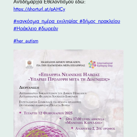
Αντιδημαρχία Εθελοντισμού εδώ:
https://shorturl.at/pAHCy
#παγκόσμια_ημέρα_επιληψίας
#δήμος_ηρακλείου
#Ηράκλειο
#δωρεάν
#her_autism