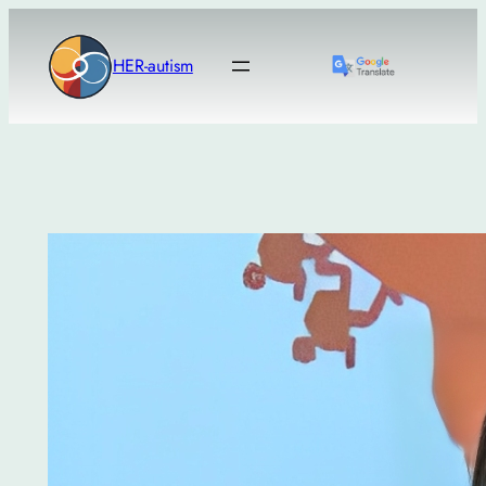
Μετάβαση
στο
HER-autism
περιεχόμενο