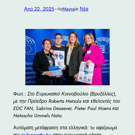
—
Απρ 22, 2025
Mayra
in
Νέα
by
Φωτ.:
Στο Ευρωπαϊκό Κοινοβούλιο (Βρυξέλλες),
με την Πρόεδρο Roberta Metsola και εθελοντές του
EDC FAN, Sabrine Desaever, Pieter Paul Moens και
Natascha Ummels Nata.
Αυτόματη μετάφραση στα ελληνικά: τo αφιέρωμα
της
Indegazette.be
στην ευρωπαική κάρτα