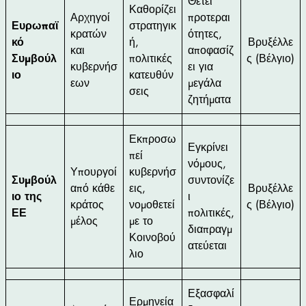
Θέτει
Καθορίζει
Αρχηγοί
προτεραι
Ευρωπαϊ
στρατηγικ
κρατών
ότητες,
κό
ή,
Βρυξέλλε
και
αποφασίζ
Συμβούλ
πολιτικές
ς (Βέλγιο)
κυβερνήσ
ει για
ιο
κατευθύν
εων
μεγάλα
σεις
ζητήματα
Εκπροσω
Εγκρίνει
πεί
νόμους,
Υπουργοί
κυβερνήσ
Συμβούλ
συντονίζε
από κάθε
εις,
Βρυξέλλε
ιο της
ι
κράτος
νομοθετεί
ς (Βέλγιο)
ΕΕ
πολιτικές,
μέλος
με το
διαπραγμ
Κοινοβού
ατεύεται
λιο
Εξασφαλί
Ερμηνεία