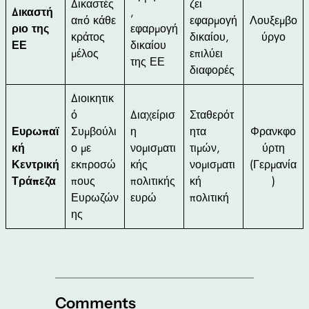
Δικαστές
ζει
Δικαστή
,
από κάθε
εφαρμογή
Λουξεμβο
ριο της
εφαρμογή
κράτος
δικαίου,
ύργο
ΕΕ
δικαίου
μέλος
επιλύει
της ΕΕ
διαφορές
Διοικητικ
ό
Διαχείρισ
Σταθερότ
Ευρωπαϊ
Συμβούλι
η
ητα
Φρανκφο
κή
ο με
νομισματι
τιμών,
ύρτη
Κεντρική
εκπροσώ
κής
νομισματι
(Γερμανία
Τράπεζα
πους
πολιτικής
κή
)
Ευρωζών
ευρώ
πολιτική
ης
Comments