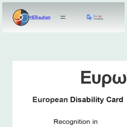
Μετάβαση
στο
HER-autism
περιεχόμενο