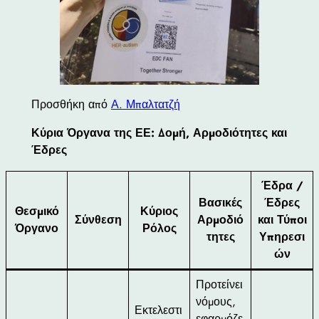
Προσθήκη από
Α. Μπαλτατζή
Κύρια Όργανα της ΕΕ: Δομή, Αρμοδιότητες και
Έδρες
Έδρα /
Βασικές
Έδρες
Θεσμικό
Κύριος
Σύνθεση
Αρμοδιό
και Τύποι
Όργανο
Ρόλος
τητες
Υπηρεσι
ών
Προτείνει
νόμους,
Εκτελεστι
εφαρμόζε