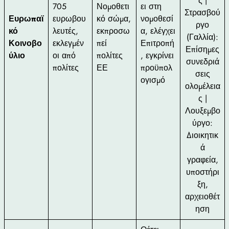
ς |
705
Νομοθετι
ει στη
Στρασβού
Ευρωπαϊ
ευρωβου
κό σώμα,
νομοθεσί
ργο
κό
λευτές,
εκπροσω
α, ελέγχει
(Γαλλία):
Κοινοβο
εκλεγμέν
πεί
Επιτροπή
Επίσημες
ύλιο
οι από
πολίτες
, εγκρίνει
συνεδριά
πολίτες
ΕΕ
προϋπολ
σεις
ογισμό
ολομέλεια
ς |
Λουξεμβο
ύργο:
Διοικητικ
ά
γραφεία,
υποστήρι
ξη,
αρχειοθέτ
ηση