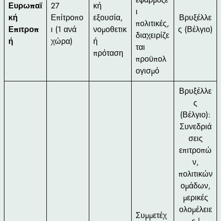
Ευρωπαϊ
27
κή
ι
κή
Επίτροπο
εξουσία,
Βρυξέλλε
πολιτικές,
Επιτροπ
ι (1 ανά
νομοθετικ
ς (Βέλγιο)
διαχειρίζε
ή
χώρα)
ή
ται
πρόταση
προϋπολ
ογισμό
Βρυξέλλε
ς
(Βέλγιο):
Συνεδριά
σεις
επιτροπώ
ν,
πολιτικών
ομάδων,
μερικές
ολομέλειε
Συμμετέχ