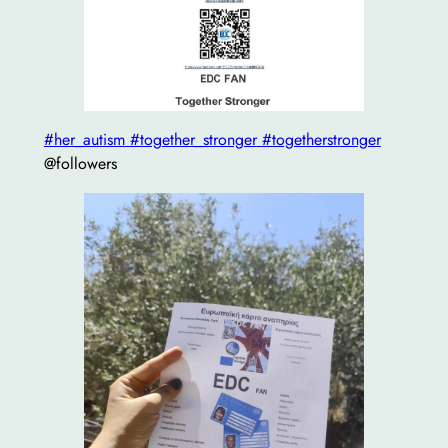
#her_autism
#together_stronger
#togetherstronger
@followers