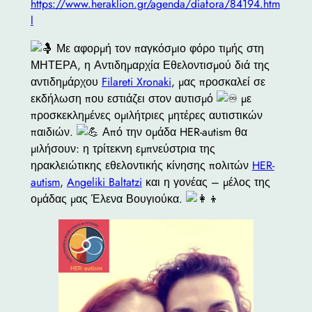
https://www.heraklion.gr/agenda/diafora/84194.htm
l
Με αφορμή τον παγκόσμιο φόρο τιμής στη
ΜΗΤΕΡΑ, η Αντιδημαρχία Εθελοντισμού διά της
αντιδημάρχου
Filareti Xronaki
, μας προσκαλεί σε
εκδήλωση που εστιάζει στον αυτισμό
με
προσκεκλημένες ομιλήτριες μητέρες αυτιστικών
παιδιών.
Από την ομάδα HER-autism θα
μιλήσουν: η τρίτεκνη εμπνεύστρια της
ηρακλειώτικης εθελοντικής κίνησης πολιτών
HER-
autism
,
Angeliki Baltatzi
και η γονέας – μέλος της
ομάδας μας Έλενα Βουγιούκα.