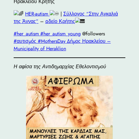
Ηρακλείου Κρήτης
HER-autism
|
Σύλλογος “Στην Αγκαλιά
της Άννας”
–
Ωδείο Κρήτης
#her_autism
#her_autism_young
@followers
#αυτισμός
#MothersDay
Δήμος Ηρακλείου –
Municipality of Heraklion
Η αφίσα της Αντιδημαρχίας Εθελοντισμού