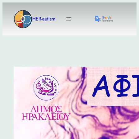
Μετάβαση
στο
HER-autism
περιεχόμενο