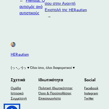
←
Previous:
Ο
σου στην Ανοιχτή
αυτισμός από
Επιστολή της HER-autism
αυτιστικούς
→
HER-autism
(っ◔◡◔)っ ♥ Όλοι ίσοι, όλοι διαφορετικοί ♥
Σχετικά
Ιδιωτικότητα
Social
Ομάδα
Πολιτική Ιδιωτικότητας
Facebook
Ιστορικό
Όροι & Προϋποθέσεις
Instagram
Συμμετοχή
Επικοινωνήστε
Twitter