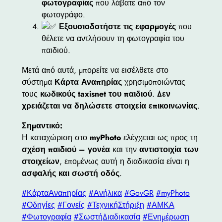
φωτογραφίας
που λάβατε από τον
φωτογράφο.
Εξουσιοδοτήστε τις εφαρμογές
που
θέλετε να αντλήσουν τη φωτογραφία του
παιδιού.
Μετά από αυτά, μπορείτε να εισέλθετε στο
σύστημα
Κάρτα Αναπηρίας
χρησιμοποιώντας
τους
κωδικούς taxisnet του παιδιού
.
Δεν
χρειάζεται να δηλώσετε στοιχεία επικοινωνίας
.
Σημαντικό:
Η καταχώριση στο
myPhoto
ελέγχεται ως προς τη
σχέση παιδιού – γονέα
και την
αντιστοιχία των
στοιχείων
, επομένως αυτή η διαδικασία είναι η
ασφαλής και σωστή οδός
.
#ΚάρταΑναπηρίας
#Ανήλικα
#GovGR
#myPhoto
#Οδηγίες
#Γονείς
#ΤεχνικήΣτήριξη
#ΑΜΚΑ
#Φωτογραφία
#ΣωστήΔιαδικασία
#Ενημέρωση