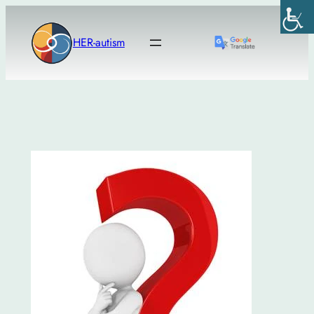
Μετάβαση
στο
HER-autism
περιεχόμενο