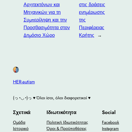
Αρχιτεκτόνων και
στις δράσεις
Μηχανικών για τη
ενημέρωσης
Συμπερίληψη και την
της
Προσβασιμότητα στον
Περιφέρειας
Δημόσιο Χώρο
Κρήτης
→
HER-autism
(っ◔◡◔)っ ♥ Όλοι ίσοι, όλοι διαφορετικοί ♥
Σχετικά
Ιδιωτικότητα
Social
Ομάδα
Πολιτική Ιδιωτικότητας
Facebook
Ιστορικό
Όροι & Προϋποθέσεις
Instagram