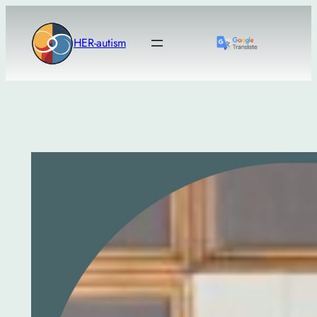
Μετάβαση
στο
HER-autism
περιεχόμενο