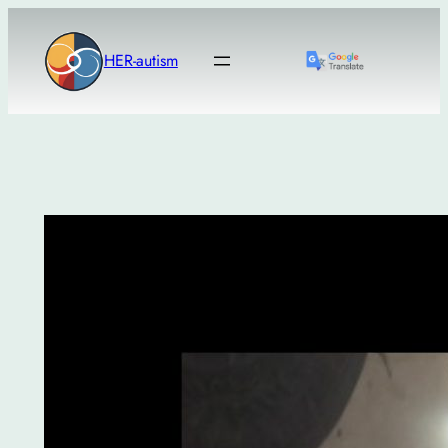
Μετάβαση
στο
HER-autism
περιεχόμενο