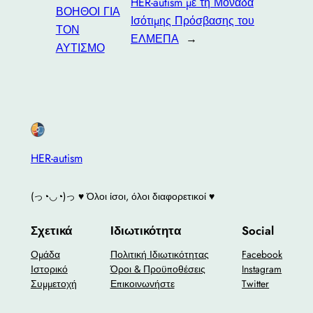
HER-autism με τη Μονάδα
ΒΟΗΘΟΙ ΓΙΑ
Ισότιμης Πρόσβασης του
ΤΟΝ
ΕΛΜΕΠΑ
→
ΑΥΤΙΣΜΟ
HER-autism
(っ◔◡◔)っ ♥ Όλοι ίσοι, όλοι διαφορετικοί ♥
Σχετικά
Ιδιωτικότητα
Social
Ομάδα
Πολιτική Ιδιωτικότητας
Facebook
Ιστορικό
Όροι & Προϋποθέσεις
Instagram
Συμμετοχή
Επικοινωνήστε
Twitter