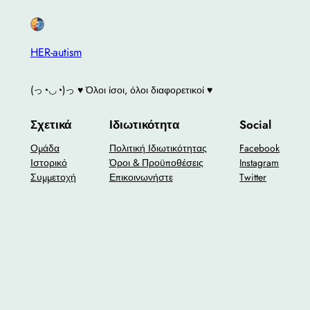
HER-autism
(っ◔◡◔)っ ♥ Όλοι ίσοι, όλοι διαφορετικοί ♥
Σχετικά
Ιδιωτικότητα
Social
Ομάδα
Πολιτική Ιδιωτικότητας
Facebook
Ιστορικό
Όροι & Προϋποθέσεις
Instagram
Συμμετοχή
Επικοινωνήστε
Twitter