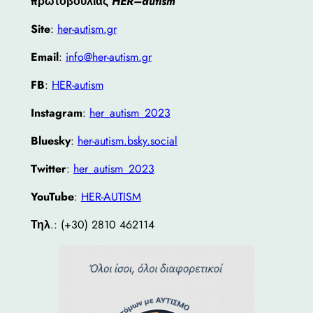
πρωτοβουλίας
HER–autism
Site
:
her-autism.gr
Email
:
info@her-autism.gr
FB
:
HER-autism
Instagram
:
her_autism_2023
Bluesky
:
her-autism.bsky.social
Twitter
:
her_autism_2023
YouTube
:
HER-AUTISM
Τηλ
.: (+30) 2810 462114