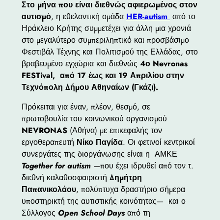
Στο μήνα που είναι διεθνώς αφιερωμένος στον
αυτισμό
, η εθελοντική ομάδα
HER-autism
από το
Ηράκλειο Κρήτης συμμετέχει για άλλη μια χρονιά
στο μεγαλύτερο συμπεριληπτικό και προσβάσιμο
Φεστιβάλ Τέχνης και Πολιτισμού της Ελλάδας, στο
βραβευμένο εγχώρια και διεθνώς
4ο Nevronas
FESTival, από 17 έως και 19 Απριλίου στην
Τεχνόπολη Δήμου Αθηναίων (Γκάζι).
Πρόκειται για έναν, πλέον, θεσμό, σε
πρωτοβουλία του κοινωνικού οργανισμού
NEVRONAS
(Αθήνα) με επικεφαλής τον
εργοθεραπευτή
Νίκο Παγίδα
. Οι φετινοί κεντρικοί
συνεργάτες της διοργάνωσης είναι η ΑΜΚΕ
Together for autism
—που έχει ιδρυθεί από τον τ.
διεθνή καλαθοσφαιριστή
Δημήτρη
Παπανικολάου
, πολύπτυχα δραστήριο σήμερα
υποστηρικτή της αυτιστικής κοινότητας— και ο
Σύλλογος
Open School Days
από τη