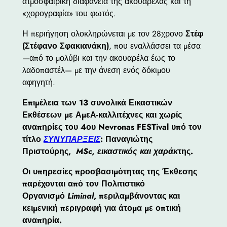
ατμοσφαιρική διαφάνεια της ακουαρέλας και τη
«χορογραφία» του φωτός.
Η περιήγηση ολοκληρώνεται με τον 28χρονο
Στέφ
(Στέφανο Σφακιανάκη)
, που εναλλάσσει τα μέσα
—από το μολύβι και την ακουαρέλα έως το
λαδοπαστέλ— με την άνεση ενός δόκιμου
αφηγητή.
Επιμέλεια των 13 συνολικά Εικαστικών
Εκθέσεων με ΑμεΑ-καλλιτέχνες και χωρίς
αναπηρίες του 4ου Nevronas FESTival υπό τον
τίτλο
ΣΥΝΥΠΑΡΞΕΙΣ
: Παναγιώτης
Πριστούρης,
MSc, εικαστικός και χαράκ
της.
Οι υπηρεσίες προσβασιμότητας της Έκθεσης
παρέχονται από τον Πολιτιστικό
Οργανισμό
Liminal
, περιλαμβάνοντας και
κειμενική περιγραφή για άτομα με οπτική
αναπηρία.