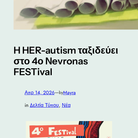
H HER-autism ταξιδεύει
στο 4ο Nevronas
FESTival
—
Απρ 14, 2026
Mayra
by
in
Δελτία Τύπου
, 
Νέα