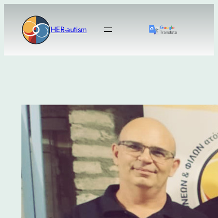
Μετάβαση
στο
HER-autism
περιεχόμενο