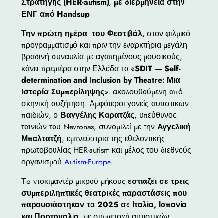
Στρατήγης (HER-autism)
,
με διερμηνεία στην
ΕΝΓ από Handsup
Την πρώτη ημέρα του Φεστιβάλ,
στον φιλμικό
προγραμματισμό και πριν την εναρκτήρια μεγάλη
βραδινή συναυλία με αγαπημένους μουσικούς,
κάνει πρεμιέρα στην Ελλάδα το «
SDIT — Self-
determination and Inclusion by Theatre: Μια
Ιστορία Συμπερίληψης
», ακολουθούμενη από
σκηνική συζήτηση. Αμφότεροι γονείς αυτιστικών
παιδιών, ο
Βαγγέλης Καρατζάς
, υπεύθυνος
ταινιών του Nevronas, συνομιλεί με την
Αγγελική
Μπαλτατζή
, εμπνεύστρια της εθελοντικής
πρωτοβουλίας HER-autism και μέλος του διεθνούς
οργανισμού
Autism-Europe
.
Τo ντοκιμαντέρ μικρού μήκους
εστιάζει σε τρεις
συμπεριληπτικές θεατρικές παραστάσεις που
παρουσιάστηκαν το 2025 σε Ιταλία, Ισπανία
και Πορτογαλία
, με συμμετοχή αυτιστικών