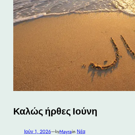
Καλώς ήρθες Ιούνη
—
Ιούν 1, 2026
Mayra
in
Νέα
by