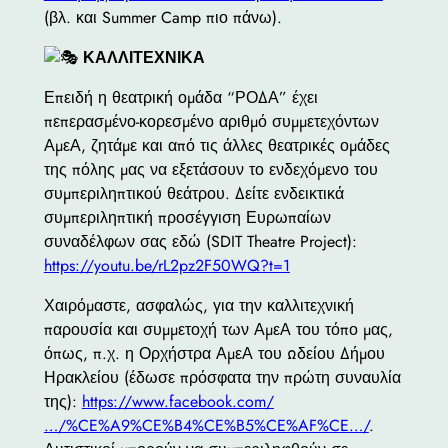
(βλ. και Summer Camp πιο πάνω).
ΚΑΛΛΙΤΕΧΝΙΚΑ
Επειδή η θεατρική ομάδα “ΡΟΔΑ” έχει
πεπερασμένο-κορεσμένο αριθμό συμμετεχόντων
ΑμεΑ, ζητάμε και από τις άλλες θεατρικές ομάδες
της πόλης μας να εξετάσουν το ενδεχόμενο του
συμπεριληπτικού θεάτρου. Δείτε ενδεικτικά
συμπεριληπτική προσέγγιση Ευρωπαίων
συναδέλφων σας εδώ (SDIT Theatre Project):
https://youtu.be/rL2pz2F50WQ?t=1
Χαιρόμαστε, ασφαλώς, για την καλλιτεχνική
παρουσία και συμμετοχή των ΑμεΑ του τόπο μας,
όπως, π.χ. η Ορχήστρα ΑμεΑ του Ωδείου Δήμου
Ηρακλείου (έδωσε πρόσφατα την πρώτη συναυλία
της):
https://www.facebook.com/
…/%CE%A9%CE%B4%CE%B5%CE%AF%CE…/
.