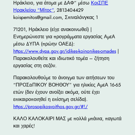
Ηράκλειο, για άτομα με ΔΑΦ” μέσω
ΚοιΣΠΕ
Ηρακλείου “Μίτος”
, 2813404429
koispemitos@gmail.com, Σπιναλόνγκας 1
71201, Ηράκλειο (είχε ανακοινωθεί) |
Ενημερώνεστε για προγράμματα εργασίας ΑμεΑ
μέσω ΔΥΠΑ (πρώην ΟΑΕΔ):
https://www.dypa.gov.gr/idikes-koinonikes-omades
|
Παρακολουθείτε και ιδιωτικό τομέα – ζήτηση
εργασίας στη σεζόν.
Παρακολουθούμε το άνοιγμα των αιτήσεων του
“ΠΡΟΣΩΠΙΚΟΥ ΒΟΗΘΟΥ” για ηλικίες ΑμεΑ 16-65
ετών (δεν έχουν ανοίξει ακόμα, ούτε έχει
επικαιροποιηθεί η επίσημη σελίδα).
https://prosopikosvoithos.gov.gr/#!/
ΚΑΛΟ ΚΑΛΟΚΑΙΡΙ ΜΑΣ με πολλά μπάνια, παγωτά
και χαρές!