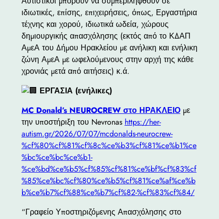
Αυτιστικοί μπορούν να συμπεριληφθούν σε
ιδιωτικές, επίσης, επιχειρήσεις, όπως, Εργαστήρια
τέχνης και χορού, ιδιωτικά ωδεία, χώρους
δημιουργικής απασχόλησης (εκτός από το ΚΔΑΠ
ΑμεΑ του Δήμου Ηρακλείου με ανήλικη και ενήλικη
ζώνη ΑμεΑ με ωφελούμενους στην αρχή της κάθε
χρονιάς μετά από αιτήσεις) κ.ά.
ΕΡΓΑΣΙΑ (ενήλικες)
MC Donald’s NEUROCREW στο ΗΡΑΚΛΕΙΟ
με
την υποστήριξη του Nevronas
https://her-
autism.gr/2026/07/07/mcdonalds-neurocrew-
%cf%80%cf%81%cf%8c%ce%b3%cf%81%ce%b1%ce
%bc%ce%bc%ce%b1-
%ce%bd%ce%b5%cf%85%cf%81%ce%bf%cf%83%cf
%85%ce%bc%cf%80%ce%b5%cf%81%ce%af%ce%b
b%ce%b7%cf%88%ce%b7%cf%82-%cf%83%cf%84/
“Γραφείο Υποστηριζόμενης Απασχόλησης στο