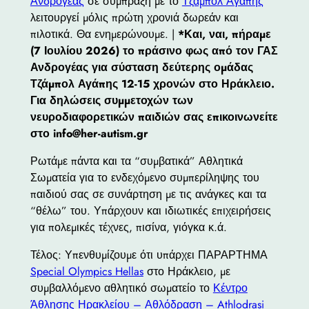
Ανδρογέας
σε σύμπραξη με το
Τζάμπολ Αγάπης
λειτουργεί μόλις πρώτη χρονιά δωρεάν και
πιλοτικά. Θα ενημερώνουμε. |
*Και, ναι, πήραμε
(7 Ιουλίου 2026) το πράσινο φως από τον ΓΑΣ
Ανδρογέας για σύσταση δεύτερης ομάδας
Τζάμπολ Αγάπης 12-15 χρονών στο Ηράκλειο.
Για δηλώσεις συμμετοχών των
νευροδιαφορετικών παιδιών σας επικοινωνείτε
στο info@her-autism.gr
Ρωτάμε πάντα και τα “συμβατικά” Αθλητικά
Σωματεία για το ενδεχόμενο συμπερίληψης του
παιδιού σας σε συνάρτηση με τις ανάγκες και τα
“θέλω” του. Υπάρχουν και ιδιωτικές επιχειρήσεις
για πολεμικές τέχνες, πισίνα, γιόγκα κ.ά.
Τέλος: Υπενθυμίζουμε ότι υπάρχει ΠΑΡΑΡΤΗΜΑ
Special Olympics Hellas
στο Ηράκλειο, με
συμβαλλόμενο αθλητικό σωματείο το
Κέντρο
Άθλησης Ηρακλείου – Αθλόδραση – Athlodrasi